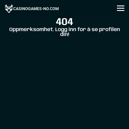
CASINOGAMES-NO.COM
404
Oppmerksomhet. Logg inn for å se profilen
din!